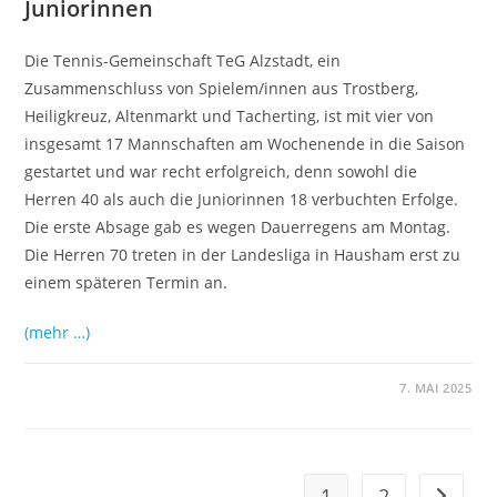
Juniorinnen
Die Tennis-Gemeinschaft TeG Alzstadt, ein
Zusammenschluss von Spielem/innen aus Trostberg,
Heiligkreuz, Altenmarkt und Tacherting, ist mit vier von
insgesamt 17 Mannschaften am Wochenende in die Saison
gestartet und war recht erfolgreich, denn sowohl die
Herren 40 als auch die Juniorinnen 18 verbuchten Erfolge.
Die erste Absage gab es wegen Dauerregens am Montag.
Die Herren 70 treten in der Landesliga in Hausham erst zu
einem späteren Termin an.
(mehr …)
7. MAI 2025
1
2
Gehe zu