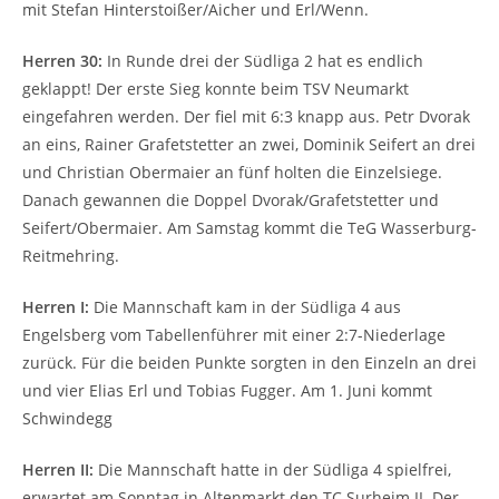
mit Stefan Hinterstoißer/Aicher und Erl/Wenn.
Herren 30:
In Runde drei der Südliga 2 hat es endlich
geklappt! Der erste Sieg konnte beim TSV Neumarkt
eingefahren werden. Der fiel mit 6:3 knapp aus. Petr Dvorak
an eins, Rainer Grafetstetter an zwei, Dominik Seifert an drei
und Christian Obermaier an fünf holten die Einzelsiege.
Danach gewannen die Doppel Dvorak/Grafetstetter und
Seifert/Obermaier. Am Samstag kommt die TeG Wasserburg-
Reitmehring.
Herren I:
Die Mannschaft kam in der Südliga 4 aus
Engelsberg vom Tabellenführer mit einer 2:7-Niederlage
zurück. Für die beiden Punkte sorgten in den Einzeln an drei
und vier Elias Erl und Tobias Fugger. Am 1. Juni kommt
Schwindegg
Herren II:
Die Mannschaft hatte in der Südliga 4 spielfrei,
erwartet am Sonntag in Altenmarkt den TC Surheim II. Der