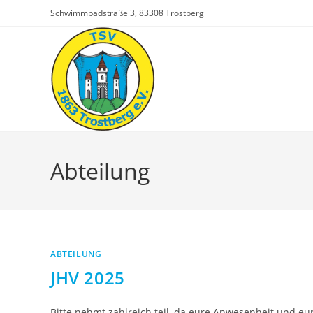
Zum
Schwimmbadstraße 3, 83308 Trostberg
Inhalt
springen
Abteilung
ABTEILUNG
JHV 2025
Bitte nehmt zahlreich teil, da eure Anwesenheit und eu