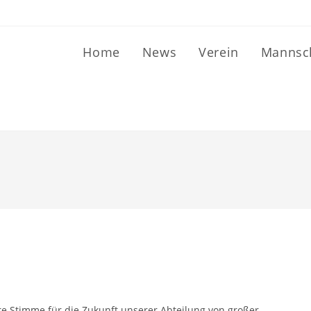
Home
News
Verein
Mannsch
re Stimme für die Zukunft unserer Abteilung von großer