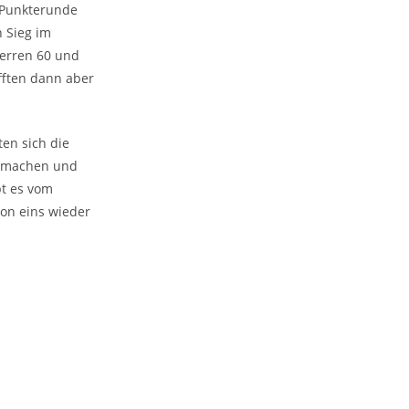
s-Punkterunde
 Sieg im
Herren 60 und
fften dann aber
ten sich die
zumachen und
bt es vom
ion eins wieder