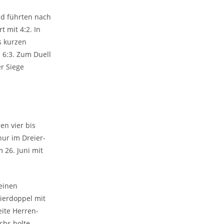
nd führten nach
t mit 4:2. In
s kurzen
 6:3. Zum Duell
er Siege
en vier bis
ur im Dreier-
 26. Juni mit
einen
ierdoppel mit
eite Herren-
chs holte