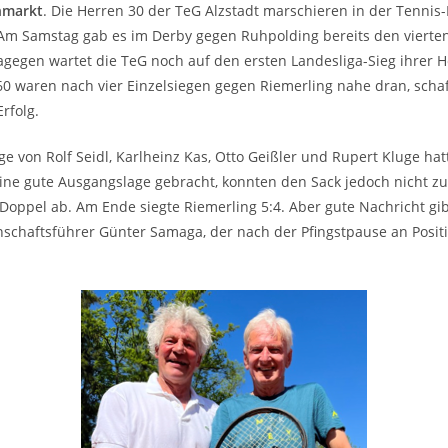
nmarkt
. Die Herren 30 der TeG Alzstadt marschieren in der Tenni
Am Samstag gab es im Derby gegen Ruhpolding bereits den vierten
Dagegen wartet die TeG noch auf den ersten Landesliga-Sieg ihrer 
60 waren nach vier Einzelsiegen gegen Riemerling nahe dran, scha
rfolg.
ge von Rolf Seidl, Karlheinz Kas, Otto Geißler und Rupert Kluge hat
 eine gute Ausgangslage gebracht, konnten den Sack jedoch nicht 
 Doppel ab. Am Ende siegte Riemerling 5:4. Aber gute Nachricht gi
schaftsführer Günter Samaga, der nach der Pfingstpause an Posit