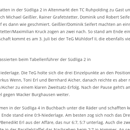
atten in der Südliga 2 in Altenmarkt den TC Ruhpolding zu Gast u
ch Michael Geißler, Rainer Grafetstetter, Dominik und Robert Seifer
f es dann wie geschmiert. Geißler/Dominik Seifert machten an ein
stetter/Maximilian Kruck zogen an zwei nach. So stand am Ende ein
chaft kommt es am 3. Juli bei der TeG Mühldorf II, die ebenfalls vi
assierten beim Tabellenführer der Südliga 2 in
Niederlage. Die TeG holte sich die drei Einzelpunkte an den Position
kus Wenn, Toni Erl und Bernhard Aicher, danach reichte es aber n
/Aicher zu einem klaren Zweitsatz-Erfolg. Nach der Pause geht’s am
l gegen Wacker Burghausen weiter.
men in der Südliga 4 in Buchbach unter die Räder und schafften k
 Ende stand eine 0:9-Niederlage. Am besten zog sich noch das Dre
/Benedikt Erl aus der Affäre, das nur 6:7, 5:7 unterlag. Auch die zw
e in der Parallelstaffel das Nachsehen beim 2:7 in Hammer. An se