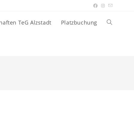
aften TeG Alzstadt
Platzbuchung
Website-
Suche
umschalten