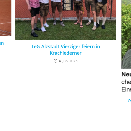
en
TeG Alzstadt-Vierziger feiern in
Krachlederner
4. Juni 2025
Z