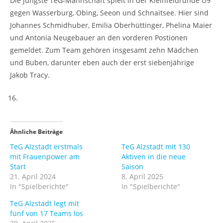
Die jüngste TeG-Mannschaft spielt in der Kleinfeldrunde U9
gegen Wasserburg, Obing, Seeon und Schnaitsee. Hier sind
Johannes Schmidhuber, Emilia Oberhüttinger, Phelina Maier
und Antonia Neugebauer an den vorderen Postionen
gemeldet. Zum Team gehören insgesamt zehn Mädchen
und Buben, darunter eben auch der erst siebenjährige
Jakob Tracy.
Ähnliche Beiträge
TeG Alzstadt erstmals
TeG Alzstadt mit 130
mit Frauenpower am
Aktiven in die neue
Start
Saison
21. April 2024
8. April 2025
In "Spielberichte"
In "Spielberichte"
TeG Alzstadt legt mit
fünf von 17 Teams los