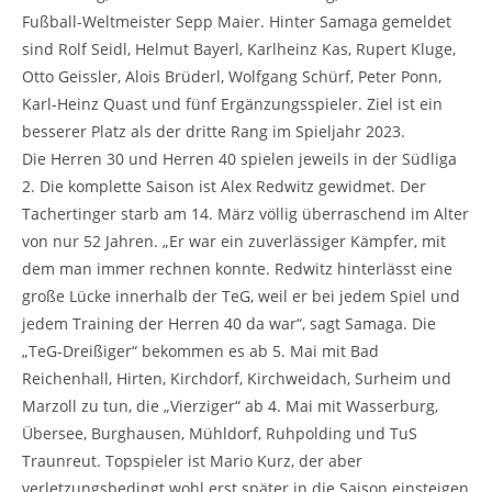
Fußball-Weltmeister Sepp Maier. Hinter Samaga gemeldet
sind Rolf Seidl, Helmut Bayerl, Karlheinz Kas, Rupert Kluge,
Otto Geissler, Alois Brüderl, Wolfgang Schürf, Peter Ponn,
Karl-Heinz Quast und fünf Ergänzungsspieler. Ziel ist ein
besserer Platz als der dritte Rang im Spieljahr 2023.
Die Herren 30 und Herren 40 spielen jeweils in der Südliga
2. Die komplette Saison ist Alex Redwitz gewidmet. Der
Tachertinger starb am 14. März völlig überraschend im Alter
von nur 52 Jahren. „Er war ein zuverlässiger Kämpfer, mit
dem man immer rechnen konnte. Redwitz hinterlässt eine
große Lücke innerhalb der TeG, weil er bei jedem Spiel und
jedem Training der Herren 40 da war“, sagt Samaga. Die
„TeG-Dreißiger“ bekommen es ab 5. Mai mit Bad
Reichenhall, Hirten, Kirchdorf, Kirchweidach, Surheim und
Marzoll zu tun, die „Vierziger“ ab 4. Mai mit Wasserburg,
Übersee, Burghausen, Mühldorf, Ruhpolding und TuS
Traunreut. Topspieler ist Mario Kurz, der aber
verletzungsbedingt wohl erst später in die Saison einsteigen