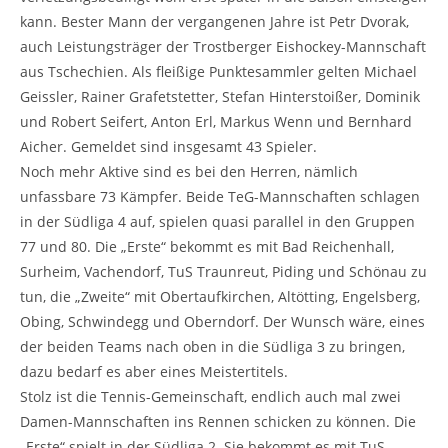
kann. Bester Mann der vergangenen Jahre ist Petr Dvorak,
auch Leistungsträger der Trostberger Eishockey-Mannschaft
aus Tschechien. Als fleißige Punktesammler gelten Michael
Geissler, Rainer Grafetstetter, Stefan Hinterstoißer, Dominik
und Robert Seifert, Anton Erl, Markus Wenn und Bernhard
Aicher. Gemeldet sind insgesamt 43 Spieler.
Noch mehr Aktive sind es bei den Herren, nämlich
unfassbare 73 Kämpfer. Beide TeG-Mannschaften schlagen
in der Südliga 4 auf, spielen quasi parallel in den Gruppen
77 und 80. Die „Erste“ bekommt es mit Bad Reichenhall,
Surheim, Vachendorf, TuS Traunreut, Piding und Schönau zu
tun, die „Zweite“ mit Obertaufkirchen, Altötting, Engelsberg,
Obing, Schwindegg und Oberndorf. Der Wunsch wäre, eines
der beiden Teams nach oben in die Südliga 3 zu bringen,
dazu bedarf es aber eines Meistertitels.
Stolz ist die Tennis-Gemeinschaft, endlich auch mal zwei
Damen-Mannschaften ins Rennen schicken zu können. Die
„Erste“ spielt in der Südliga 2. Sie bekommt es mit TuS